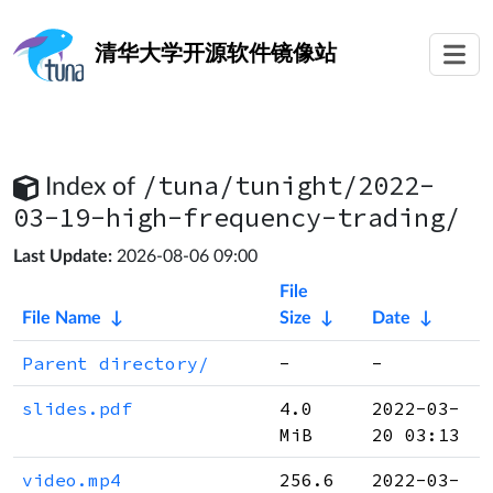
清华大学
开源软件镜像站
/tuna/tunight/2022-
Index of
03-19-high-frequency-trading/
Last Update:
2026-08-06 09:00
File
File Name
↓
Size
↓
Date
↓
Parent directory/
-
-
slides.pdf
4.0
2022-03-
MiB
20 03:13
video.mp4
256.6
2022-03-