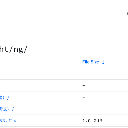
ht/ng/
File Size
↓
-
-
邈）/
-
隽诚）/
-
3.flv
1.0 GiB