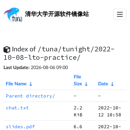
清华大学
开源软件镜像站
/tuna/tunight/2022-
Index of
10-08-lto-practice/
Last Update:
2026-08-06 09:00
File
File Name
↓
Size
↓
Date
↓
Parent directory/
-
-
chat.txt
2.2
2022-10-
KiB
12 10:58
slides.pdf
6.6
2022-10-