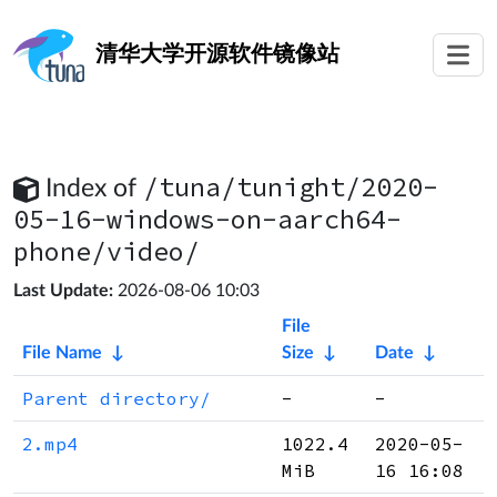
清华大学
开源软件镜像站
/tuna/tunight/2020-
Index of
05-16-windows-on-aarch64-
phone/video/
Last Update:
2026-08-06 10:03
File
File Name
↓
Size
↓
Date
↓
Parent directory/
-
-
2.mp4
1022.4
2020-05-
MiB
16 16:08