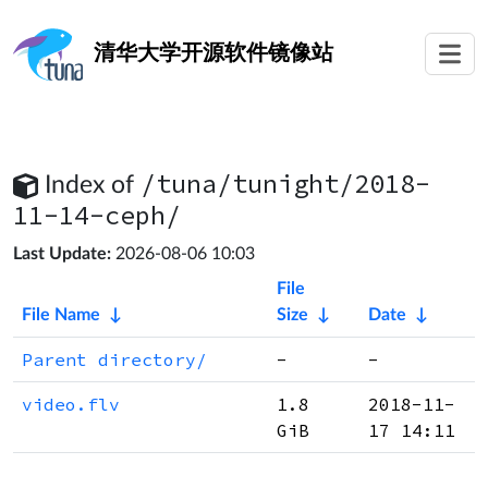
清华大学
开源软件镜像站
/tuna/tunight/2018-
Index of
11-14-ceph/
Last Update:
2026-08-06 10:03
File
File Name
↓
Size
↓
Date
↓
Parent directory/
-
-
video.flv
1.8
2018-11-
GiB
17 14:11