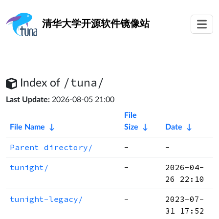
清华大学
开源软件镜像站
/tuna/
Index of
Last Update:
2026-08-05 21:00
File
File Name
↓
Size
↓
Date
↓
Parent directory/
-
-
tunight/
-
2026-04-
26 22:10
tunight-legacy/
-
2023-07-
31 17:52